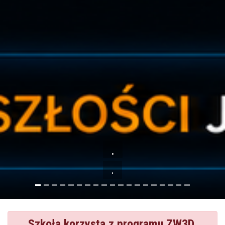
.
.
Szkoła korzysta z programu ZW3D.