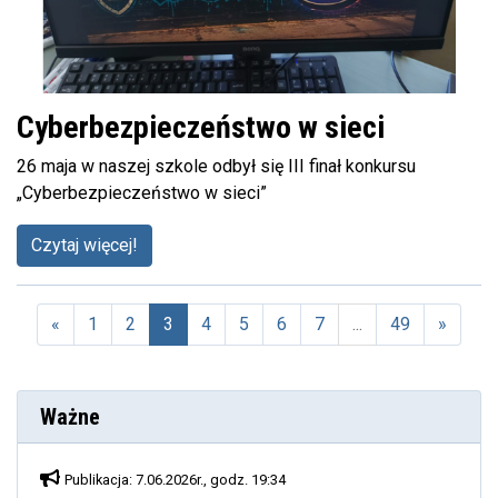
Cyberbezpieczeństwo w sieci
26 maja w naszej szkole odbył się III finał konkursu
„Cyberbezpieczeństwo w sieci”
Czytaj więcej!
«
1
2
3
4
5
6
7
...
49
»
(aktualna)
Ważne
Publikacja: 7.06.2026r., godz. 19:34