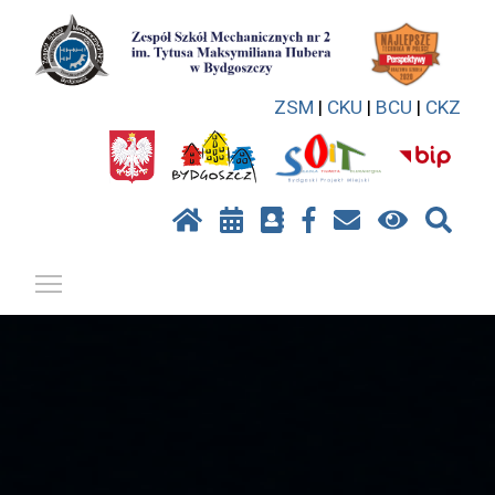
ZSM
|
CKU
|
BCU
|
CKZ
Pokaż / ukryj menu