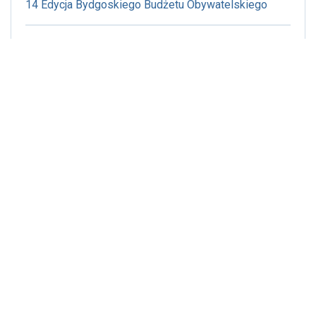
14 Edycja Bydgoskiego Budżetu Obywatelskiego
Publikacja: 25.03.2026r., godz. 19:08
FERS
Publikacja: 19.03.2026r., godz. 10:46
NAJPIĘKNIEJSZY DAR - DAR KRWI!!!
Publikacja: 25.02.2026r., godz. 18:53
BYDGOSKI UCZNIOWSKI BUDŻET OBYWATELSKI
Publikacja: 21.12.2025r., godz. 16:15
ŚWIĄTECZNO - NOWOROCZNY CZAS
Pokaż wszystkie