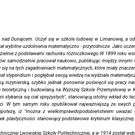
ku nad Dunajcem. Uczył się w szkole ludowej w Limanowej, a
ł wybitne uzdolnienia matematyczno - przyrodnicze. Jako uczeń
odzielnie z podstawami rachunku różniczkowego.W 1899 roku wstąp
diów samodzielnie pracował naukowo, publikując między innym
y się na tych zagadnieniach matematycznych, które miały znacze
ał stypendium i pogłębiał swoją wiedzę na wydziale matematyc
ką inżynierską, szybko jednak ponownie poświęcił się pracy n
 teoretyczną i budowlaną na Wyższej Szkole Przemysłowej w K
i stykania się ciał sprężystych", stanowiącą istotny wkład do te
ści. W tym samym roku opublikował najważniejszą ze swych pr
 hipotezę, iż "można z wielkimprawdopodobieństwem uważać 
ek plastyczności stanowiący podstawowe kryterium klasycznej t
nicznej Lwowskiej Szkoły Politechnicznej, a w 1914 został wybr