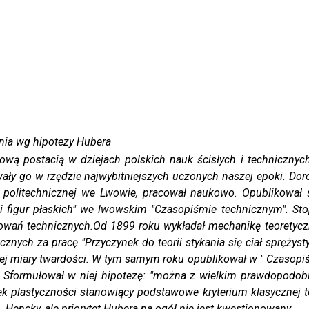
nia wg hipotezy Hubera
tacią w dziejach polskich nauk ścisłych i technicznych. J
ały go w rzędzie najwybitniejszych uczonych naszej epoki. Dor
e politechnicznej we Lwowie, pracował naukowo. Opublikował s
igur płaskich" we lwowskim "Czasopiśmie technicznym". Stop
osowań technicznych.Od 1899 roku wykładał mechanikę teoretyc
znych za pracę "Przyczynek do teorii stykania się ciał sprężysty
nej miary twardości. W tym samym roku opublikował w " Czasopi
u". Sformułował w niej hipotezę: "można z wielkim prawdopodo
ek plastyczności stanowiący podstawowe kryterium klasycznej te
. Hencky, ale priorytet Hubera na ogół nie jest kwestionowany.