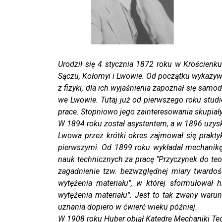
Urodził się 4 stycznia 1872 roku w Krościen
Sączu, Kołomyi i Lwowie. Od początku wykazywa
z fizyki, dla ich wyjaśnienia zapoznał się sam
we Lwowie. Tutaj już od pierwszego roku stu
prace. Stopniowo jego zainteresowania skupiał
W 1894 roku został asystentem, a w 1896 uzysk
Lwowa przez krótki okres zajmował się prakty
pierwszymi. Od 1899 roku wykładał mechanikę
nauk technicznych za pracę "Przyczynek do teori
zagadnienie tzw. bezwzględnej miary twardo
wytężenia materiału", w której sformułował
wytężenia materiału". Jest to tak zwany warun
uznania dopiero w ćwierć wieku później.
W 1908 roku Huber objął Katedrę Mechaniki Tech