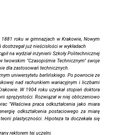
 od 1881 roku w gimnazjach w Krakowie, Nowym
 dostrzegał już nieścisłości w wykładach
ił na wydział inżynierii Szkoły Politechnicznej
i w lwowskim "Czasopiśmie Technicznym" swoje
nie dla zastosowań technicznych.
znym uniwersytetu berlińskiego. Po powrocie ze
aukowej nad rachunkiem wariacyjnym i liczbami
rakowie. W 1904 roku uzyskał stopień doktora
orii sprężystości. Rozwiązał w niej obliczeniowo
ac "Właściwa praca odkształcenia jako miara
energię odkształcenia postaciowego za miarę
eorii plastyczności. Hipoteza ta doczekała się
any rektorem tej uczelni.