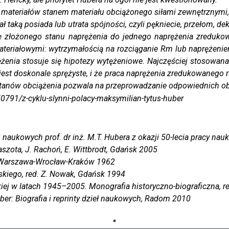
eriałów stanem materiału obciążonego siłami zewnętrznymi, w 
ał taką posiada lub utrata spójności, czyli pękniecie, przełom, de
cję złożonego stanu naprężenia do jednego naprężenia zredu
riałowymi: wytrzymałością na rozciąganie Rm lub naprężeniem 
ężenia stosuje się hipotezy wytężeniowe. Najczęściej stosowana
o jest doskonale sprężyste, i że praca naprężenia zredukowaneg
anów obciążenia pozwala na przeprowadzanie odpowiednich ob
0791/z-cyklu-slynni-polacy-maksymilian-tytus-huber
naukowych prof. dr inż. M.T. Hubera z okazji 50-lecia pracy nau
 Paszota, J. Rachoń, E. Wittbrodt, Gdańsk 2005
k-Warszawa-Wrocław-Kraków 1962
skiego
, red. Z. Nowak, Gdańsk 1994
iej w latach 1945–2005. Monografia historyczno-biograficzna
, 
uber: Biografia i reprinty dzieł naukowych, Radom 2010