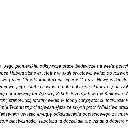
ego pionierskie, odkrywcze prace badawcze na wielu polac
obek Hubera stanowi istotny w skali światowej wkład do rozwoj
we prace: "Prosta konstrukcja hiperboli" oraz "Nowy wykreśln
niowo jego zainteresowania matematyczne skupiły się na tyc
zną i budowlaną na Wyższej Szkole Przemysłowej w Krakowie. 
ch", stanowiącą istotny wkład w teorię sprężystości. rozwiązał 
śmie Technicznym" najważniejszą ze swych prac: "Właściwa prac
bieństwem uważać energię odkształcenia postaciowego za miar
orii plastyczności. Hipoteza ta doczekała się uznania dopiero 