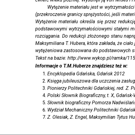
Wytężenie materiału jest w wytrzymałości mat
(przekroczenie granicy sprężystości, jeśli materi
Wytężenie materiału określa się przez reduk
podstawowymi wytrzymałościowymi stałymi mate
rozciągania. Do redukcji złożonego stanu napr
Maksymiliana T. Hubera, która zakłada, że ciał
wytężeniowa zastosowana do podstawowych st
Tekst na bazie: http://www.wykop.pl/ramka/115
Informacje o T.M.Huberze znajdziesz też w:
Encyklopedia Gdańska
, Gdańsk 2012
Księga jubileuszowa dla uczczenia zasług 
Pionierzy Politechniki Gdańskiej
, red. Z.
Polski Słownik Biograficzny
, t. X, Gdańs
Słownik biograficzny Pomorza Nadwiślań
Wydział Mechaniczny Politechniki Gdańsk
Z. Olesiak, Z. Engel, Maksymilian Tytus H