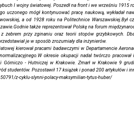
ybuch I wojny światowej. Poszedł na front i we wrześniu 1915 rok
nego uczonego mógł kontynuować pracę naukową, wykładał na
 Lwowskiej, a od 1928 roku na Politechnice Warszawskiej.Był 
awie.Godnie także reprezentował Polskę na forum międzynarod
łyty z żebrem przy zginaniu oraz teorii stopów grzybkowych. 
rzedstawiał je w sposób zrozumiały dla inżynierów.
j kierował pracami badawczymi w Departamencie Aeronauty
normalizacyjnego.W okresie okupacji nadal twórczo pracował i
mii Górniczo - Hutniczej w Krakowie. Zmarł w Krakowie 9 gru
 studentów. Pozostawił 17 książek i ponad 200 artykułów i in
0791/z-cyklu-slynni-polacy-maksymilian-tytus-huber/