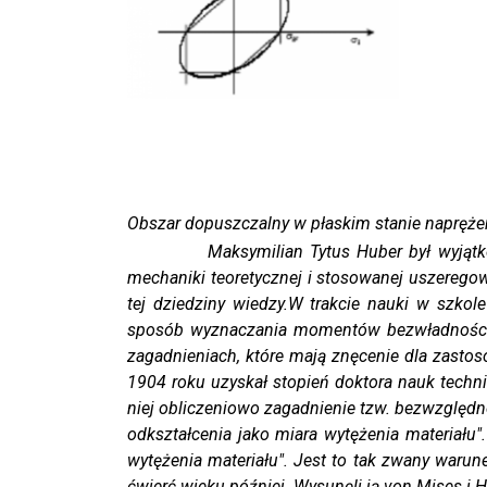
Obszar dopuszczalny w płaskim stanie napręże
Maksymilian Tytus Huber był wyjątkową pos
mechaniki teoretycznej i stosowanej uszeregow
tej dziedziny wiedzy.W trakcie nauki w szkol
sposób wyznaczania momentów bezwładności f
zagadnieniach, które mają znęcenie dla zast
1904 roku uzyskał stopień doktora nauk technic
niej obliczeniowo zagadnienie tzw. bezwzględ
odkształcenia jako miara wytężenia materiał
wytężenia materiału". Jest to tak zwany warun
ćwierć wieku później. Wysunęli ją von Mises i H