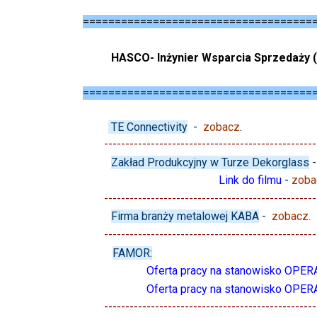
====================================
HASCO- Inżynier Wsparcia Sprzedaży (
====================================
TE Connectivity
-
zobacz
.
--------------------------------------------------
Zakład Produkcyjny w Turze Dekorglass
Link do filmu -
zoba
--------------------------------------------------
Firma branży metalowej KABA
-
zobacz
.
--------------------------------------------------
FAMOR:
Oferta pracy na stanowisko OPE
Oferta pracy na stanowisko OP
--------------------------------------------------