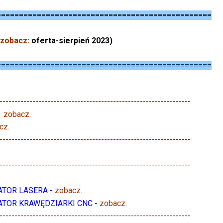
================================================
zobacz:
oferta-sierpień 2023)
================================================
----------------------------------------------------------------
-
zobacz
.
cz
.
----------------------------------------------------------------
----------------------------------------------------------------
RATOR LASERA -
zobacz
.
ERATOR KRAWĘDZIARKI CNC -
zobacz
.
----------------------------------------------------------------