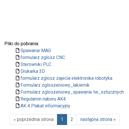
Pliki do pobrania:
Spawanie MAG
formularz zglosz CNC
Sterowniki PLC
Drukarka 3D
formularz zglosz zajecia elektronika robotyka
Formularz zgloszeniowy_lakiernik
Formularz zgloszeniowy_spawanie tw_sztucznych
Regulamin naboru AK4
AK 4 Plakat informacyjny
« poprzednia strona
1
2
następna strona »
(aktualna)