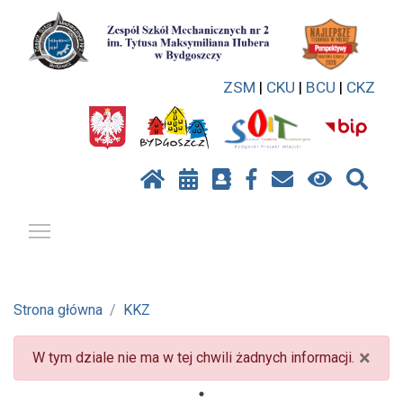
ZSM
|
CKU
|
BCU
|
CKZ
Pokaż / ukryj menu
Strona główna
KKZ
×
W tym dziale nie ma w tej chwili żadnych informacji.