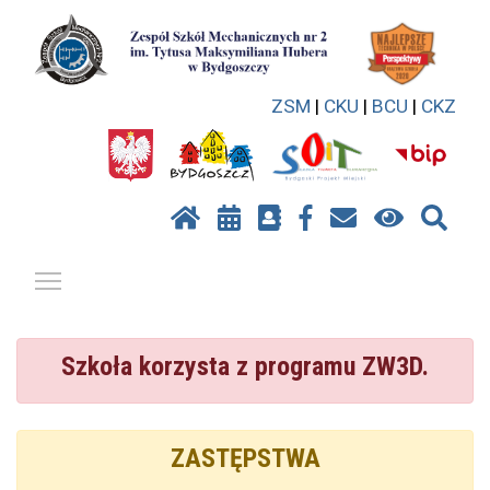
ZSM
|
CKU
|
BCU
|
CKZ
Pokaż / ukryj menu
Szkoła korzysta z programu ZW3D.
ZASTĘPSTWA