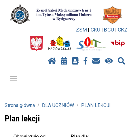
ZSM
|
CKU
|
BCU
|
CKZ
Pokaż / ukryj menu
Strona główna
DLA UCZNIÓW
PLAN LEKCJI
Plan lekcji
Plan dla:
Obowiązuje od: