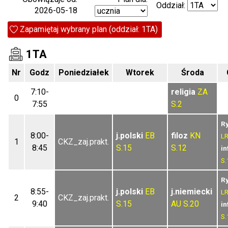
Oddział:
2026-05-18
Zapamiętaj wybrany plan (oddział: 1TA)
1TA
Nr
Godz
Poniedziałek
Wtorek
Środa
7:10-
religia
ZA
0
7:55
S.2
R
8:00-
j.polski
EB
filoz
KN
L
1
CKZ_zaj.prakt.
8:45
S.15
S.12
in
S.
R
8:55-
j.polski
EB
j.niemiecki
L
2
CKZ_zaj.prakt.
9:40
S.15
AU
S.20
in
S.