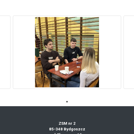
ZSM nr 2
85-348 Bydgoszcz