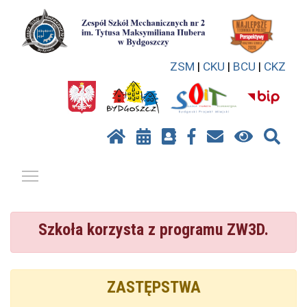
ZSM
|
CKU
|
BCU
|
CKZ
Pokaż / ukryj menu
Szkoła korzysta z programu ZW3D.
ZASTĘPSTWA