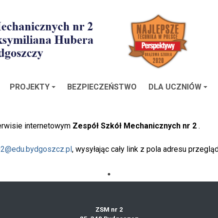
PROJEKTY
BEZPIECZEŃSTWO
DLA UCZNIÓW
serwisie internetowym
Zespół Szkół Mechanicznych nr 2
.
2@edu.bydgoszcz.pl
, wysyłając cały link z pola adresu przegl
ZSM nr 2