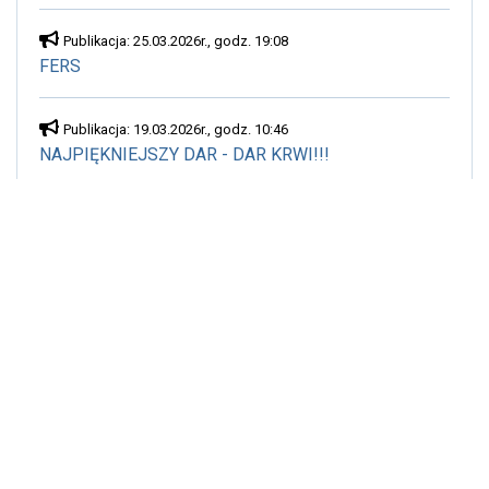
Publikacja: 25.03.2026r., godz. 19:08
FERS
Publikacja: 19.03.2026r., godz. 10:46
NAJPIĘKNIEJSZY DAR - DAR KRWI!!!
Publikacja: 25.02.2026r., godz. 18:53
BYDGOSKI UCZNIOWSKI BUDŻET OBYWATELSKI
Publikacja: 21.12.2025r., godz. 16:15
ŚWIĄTECZNO - NOWOROCZNY CZAS
Pokaż wszystkie
Bydgoszcz informuje