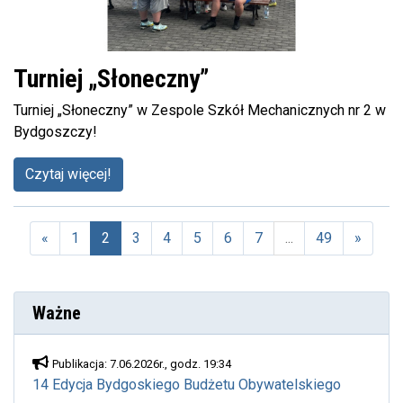
Turniej „Słoneczny”
Turniej „Słoneczny” w Zespole Szkół Mechanicznych nr 2 w
Bydgoszczy!
Czytaj więcej!
«
1
2
3
4
5
6
7
...
49
»
(aktualna)
Ważne
Publikacja: 7.06.2026r., godz. 19:34
14 Edycja Bydgoskiego Budżetu Obywatelskiego