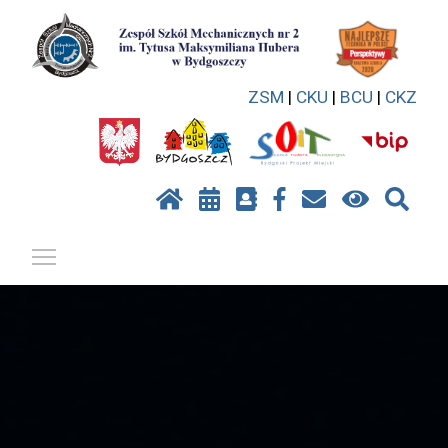
ZSM
|
CKU
|
BCU
|
CKZ
Pokaż / ukryj menu