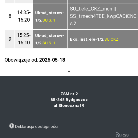
SU_t.ele_CKZ_mon ||
14:35-
Układ_sterow-
8
SS_t.mech4TBE_kwpCADiCNC
15:20
1/2
SU
S. 1
s.2
15:25-
Układ_sterow-
9
Eks_inst_ele-1/2
SU
CKZ
16:10
1/2
SU
S. 1
Obowiązuje od:
2026-05-18
ZSM nr 2
85-348 Bydgoszcz
ul.Słoneczna19
Deklaracja dostępności
RSS