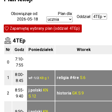
Plan dla:
Obowiązuje od:
Oddział:
2026-05-18
Zapamiętaj wybrany plan (oddział: 4TEp)
4TEp
Nr
Godz
Poniedziałek
Wtorek
7:10-
0
7:55
8:00-
1
religia
#4re
S.6
wf-1/2
KB
g.1
8:45
8:55-
j.polski
KN
2
historia
GK
S.9
9:40
S.12
9:50-
j.polski
KN