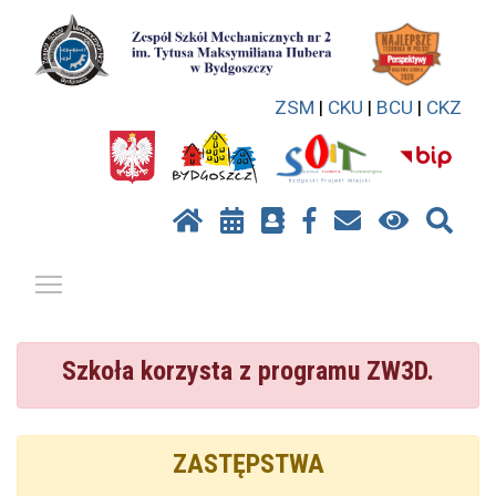
ZSM
|
CKU
|
BCU
|
CKZ
Pokaż / ukryj menu
Szkoła korzysta z programu ZW3D.
ZASTĘPSTWA