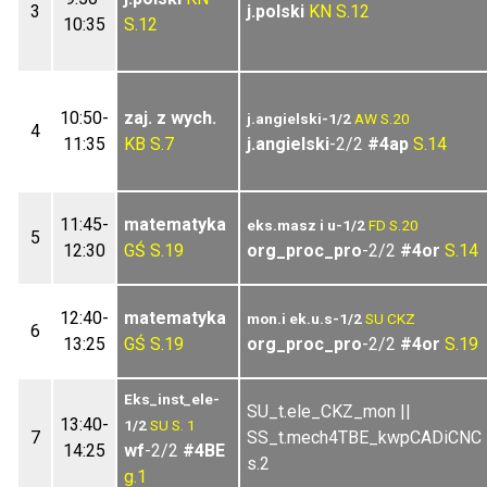
3
j.polski
KN
S.12
10:35
S.12
10:50-
zaj. z wych.
j.angielski-1/2
AW
S.20
4
11:35
KB
S.7
j.angielski
-2/2
#4ap
S.14
11:45-
matematyka
eks.masz i u-1/2
FD
S.20
5
12:30
GŚ
S.19
org_proc_pro
-2/2
#4or
S.14
12:40-
matematyka
mon.i ek.u.s-1/2
SU
CKZ
6
13:25
GŚ
S.19
org_proc_pro
-2/2
#4or
S.19
Eks_inst_ele-
SU_t.ele_CKZ_mon ||
13:40-
1/2
SU
S. 1
7
SS_t.mech4TBE_kwpCADiCNC
14:25
wf
-2/2
#4BE
s.2
g.1