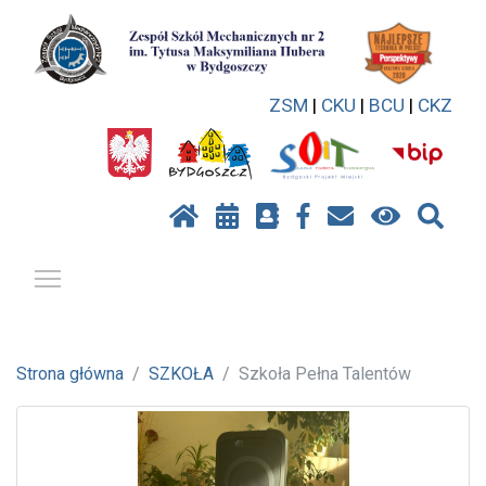
ZSM
|
CKU
|
BCU
|
CKZ
Pokaż / ukryj menu
Strona główna
SZKOŁA
Szkoła Pełna Talentów