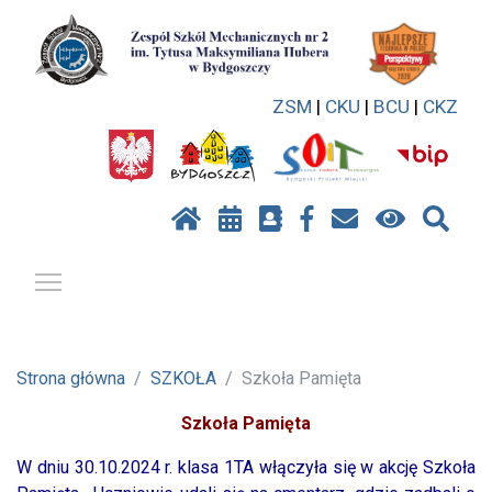
ZSM
|
CKU
|
BCU
|
CKZ
Pokaż / ukryj menu
Strona główna
SZKOŁA
Szkoła Pamięta
Szkoła Pamięta
W dniu 30.10.2024 r. klasa 1TA włączyła się w akcję Szkoła