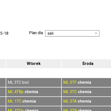
Plan dla:
05-18
sali
Wtorek
Środa
ML 3TC biol
ML
3TF
chemia
ML
4TBp
chemia
ML
3TC
chemia
ML
1TC
chemia
ML
3TA
chemia
ML
4TDp
chemia
ML
3TB
chemia