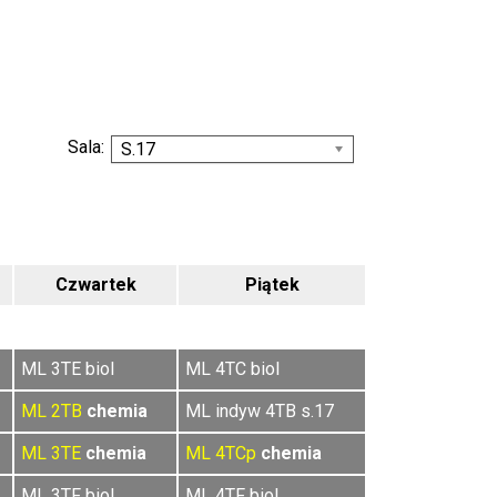
Sala:
S.17
Czwartek
Piątek
ML 3TE biol
ML 4TC biol
ML
2TB
chemia
ML indyw 4TB s.17
ML
3TE
chemia
ML
4TCp
chemia
ML 3TF biol
ML 4TF biol