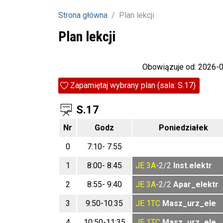
Strona główna
Plan lekcji
Plan lekcji
Obowiązuje od: 2026-
Zapamiętaj wybrany plan (sala: S.17)
S.17
Nr
Godz
Poniedziałek
0
7:10- 7:55
1
8:00- 8:45
JE
3A
-2/2
Inst.elektr
2
8:55- 9:40
JE
3A
-2/2
Apar_elektr
3
9:50-10:35
JE
1TC
Masz_urz_ele
4
10:50-11:35
JE
1TC
Masz_urz_ele