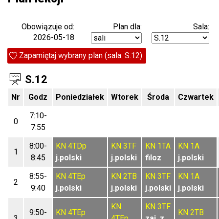
Plan dla:
Sala:
Obowiązuje od:
2026-05-18
Zapamiętaj wybrany plan (sala: S.12)
S.12
Nr
Godz
Poniedziałek
Wtorek
Środa
Czwartek
7:10-
0
7:55
8:00-
KN
4TDp
KN
3TF
KN
1TA
KN
1A
1
8:45
j.polski
j.polski
filoz
j.polski
8:55-
KN
4TEp
KN
2TB
KN
3TF
KN
1A
2
9:40
j.polski
j.polski
j.polski
j.polski
KN
KN
3TF
9:50-
KN
4TEp
KN
2TB
3
4TEp
zaj. z