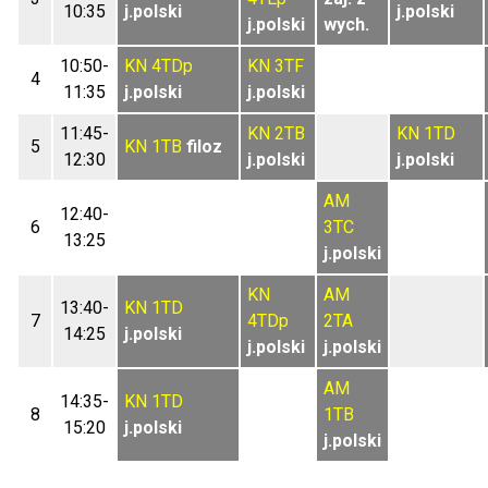
10:35
j.polski
j.polski
j.polski
wych.
10:50-
KN
4TDp
KN
3TF
4
11:35
j.polski
j.polski
11:45-
KN
2TB
KN
1TD
5
KN
1TB
filoz
12:30
j.polski
j.polski
AM
12:40-
6
3TC
13:25
j.polski
KN
AM
13:40-
KN
1TD
7
4TDp
2TA
14:25
j.polski
j.polski
j.polski
AM
14:35-
KN
1TD
8
1TB
15:20
j.polski
j.polski