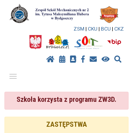
ZSM
|
CKU
|
BCU
|
CKZ
Pokaż / ukryj menu
Szkoła korzysta z programu ZW3D.
ZASTĘPSTWA