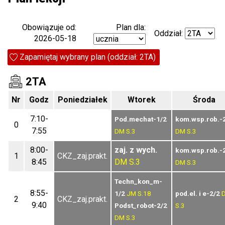
Plan dla:
Obowiązuje od:
Oddział:
2026-05-18
Zapamiętaj wybrany plan (oddział: 2TA)
2TA
Nr
Godz
Poniedziałek
Wtorek
Środa
7:10-
Pod.mechat-1/2
kom.wsp.rob.-
0
7:55
DM
S.3
DM
S.3
8:00-
zaj. z wych.
kom.wsp.rob.-
1
CKZ_zaj.prakt.
8:45
DM
S.3
DM
S.3
Techn_kon_m-
8:55-
1/2
JM
S.18
pod.el. i e-2/2
2
CKZ_zaj.prakt.
9:40
Podst_robot-2/2
S.3
DM
S.3