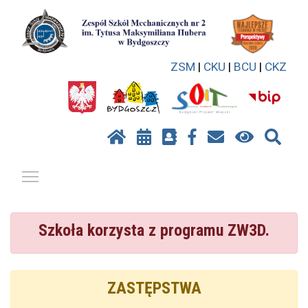
ZSM
|
CKU
|
BCU
|
CKZ
Pokaż / ukryj menu
Szkoła korzysta z programu ZW3D.
ZASTĘPSTWA