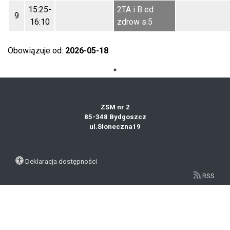
15:25-
2TA i B ed
9
16:10
zdrow s.5
Obowiązuje od:
2026-05-18
ZSM nr 2
85-348 Bydgoszcz
ul.Słoneczna19
Deklaracja dostępności
RSS