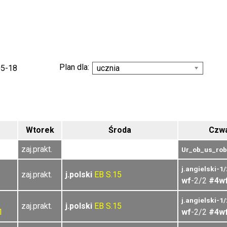
Plan dla:
05-18
ucznia
Wtorek
Środa
Czwa
zaj.prakt.
Ur_ob_us_rob
j.angielski-1/
zaj.prakt.
j.polski
EB
S.15
wf
-2/2
#4w
j.angielski-1/
zaj.prakt.
j.polski
EB
S.15
1
wf
-2/2
#4w