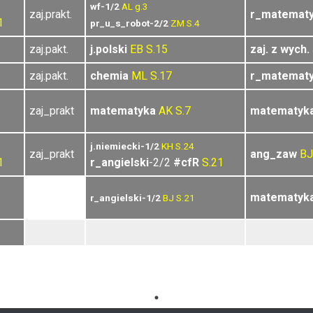
wf-1/2
AL
g.3
zaj.prakt.
r_matemat
1
pr_u_s_robot-2/2
ZM
S.4
zaj.pakt.
j.polski
EB
S.15
zaj. z wych.
zaj.pakt.
chemia
ML
S.17
r_matemat
zaj_prakt
matematyka
AK
S.7
matematyk
j.niemiecki-1/2
KH
S.24
zaj_prakt
ang_zaw
BJ
1
r_angielski
-2/2
#cfR
S.21
matematyk
r_angielski-1/2
BJ
S.21