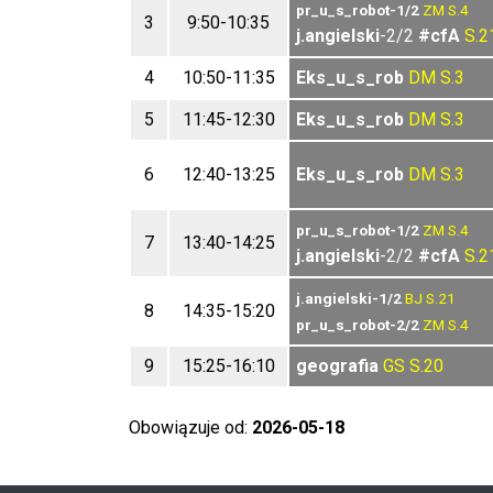
pr_u_s_robot-1/2
ZM
S.4
3
9:50-10:35
j.angielski
-2/2
#cfA
S.2
4
10:50-11:35
Eks_u_s_rob
DM
S.3
5
11:45-12:30
Eks_u_s_rob
DM
S.3
6
12:40-13:25
Eks_u_s_rob
DM
S.3
pr_u_s_robot-1/2
ZM
S.4
7
13:40-14:25
j.angielski
-2/2
#cfA
S.2
j.angielski-1/2
BJ
S.21
8
14:35-15:20
pr_u_s_robot-2/2
ZM
S.4
9
15:25-16:10
geografia
GS
S.20
Obowiązuje od:
2026-05-18