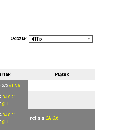
Oddział:
4TFp
rtek
Piątek
-2/2
A1
S.8
2
BJ
S.21
f
g.1
2
BJ
S.21
religia
ZA
S.6
f
g.1