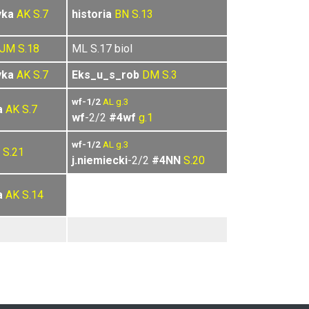
yka
AK
S.7
historia
BN
S.13
JM
S.18
ML S.17 biol
yka
AK
S.7
Eks_u_s_rob
DM
S.3
wf-1/2
AL
g.3
a
AK
S.7
wf
-2/2
#4wf
g.1
wf-1/2
AL
g.3
S.21
j.niemiecki
-2/2
#4NN
S.20
a
AK
S.14