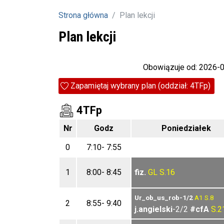
Strona główna
Plan lekcji
Plan lekcji
Obowiązuje od: 2026-
Zapamiętaj wybrany plan (oddział: 4TFp)
4TFp
Nr
Godz
Poniedziałek
0
7:10- 7:55
1
8:00- 8:45
fiz.
GL
S.16
Ur_ob_us_rob-1/2
A1
S.8
2
8:55- 9:40
j.angielski
-2/2
#cfA
S.2