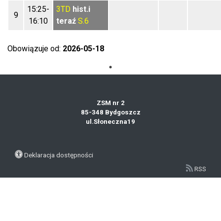
15:25-
3TD
hist.i
9
16:10
teraź
S.6
Obowiązuje od:
2026-05-18
ZSM nr 2
85-348 Bydgoszcz
ul.Słoneczna19
Deklaracja dostępności
RSS