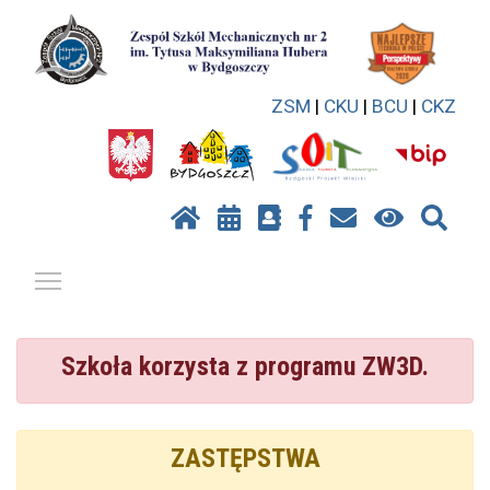
ZSM
|
CKU
|
BCU
|
CKZ
Pokaż / ukryj menu
Szkoła korzysta z programu ZW3D.
ZASTĘPSTWA