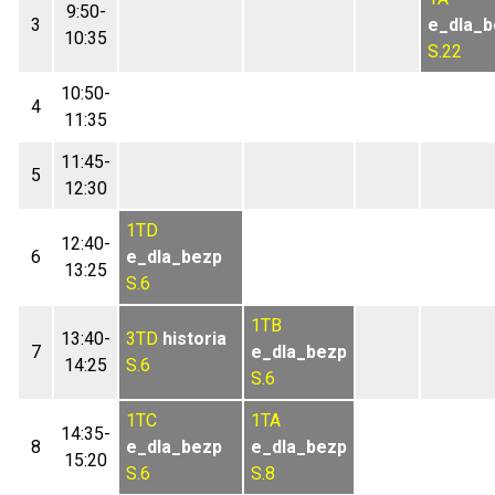
9:50-
3
e_dla_b
10:35
S.22
10:50-
4
11:35
11:45-
5
12:30
1TD
12:40-
6
e_dla_bezp
13:25
S.6
1TB
13:40-
3TD
historia
7
e_dla_bezp
14:25
S.6
S.6
1TC
1TA
14:35-
8
e_dla_bezp
e_dla_bezp
15:20
S.6
S.8