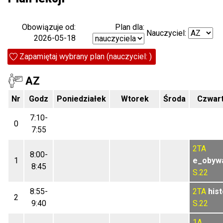
Plan dla:
Obowiązuje od:
Nauczyciel:
2026-05-18
Zapamiętaj wybrany plan (nauczyciel: )
AZ
Nr
Godz
Poniedziałek
Wtorek
Środa
Czwar
7:10-
0
7:55
2TA
8:00-
1
e_obywa
8:45
S.22
8:55-
2TA
hist
2
9:40
S.22
1A