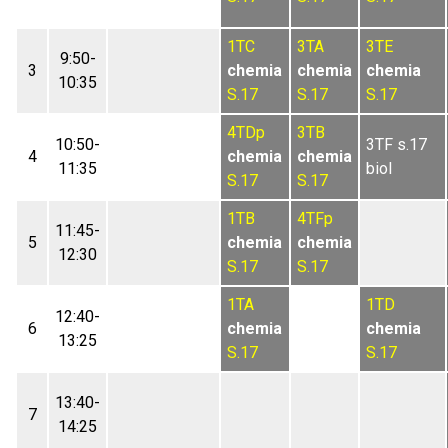
1TC
3TA
3TE
9:50-
3
chemia
chemia
chemia
10:35
S.17
S.17
S.17
4TDp
3TB
10:50-
3TF s.17
4
chemia
chemia
11:35
biol
S.17
S.17
1TB
4TFp
11:45-
5
chemia
chemia
12:30
S.17
S.17
1TA
1TD
12:40-
6
chemia
chemia
13:25
S.17
S.17
13:40-
7
14:25