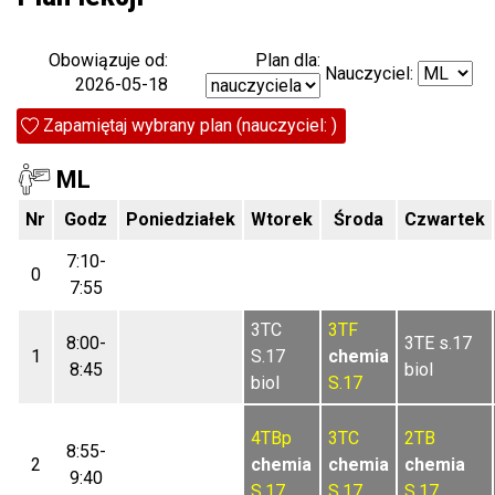
Plan dla:
Obowiązuje od:
Nauczyciel:
2026-05-18
Zapamiętaj wybrany plan (nauczyciel: )
ML
Nr
Godz
Poniedziałek
Wtorek
Środa
Czwartek
7:10-
0
7:55
3TC
3TF
8:00-
3TE s.17
1
S.17
chemia
8:45
biol
biol
S.17
4TBp
3TC
2TB
8:55-
2
chemia
chemia
chemia
9:40
S.17
S.17
S.17