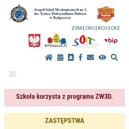
ZSM
|
CKU
|
BCU
|
CKZ
Pokaż / ukryj menu
Szkoła korzysta z programu ZW3D.
ZASTĘPSTWA