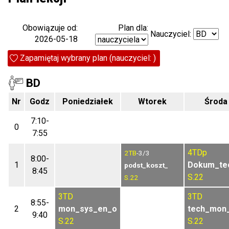
Plan dla:
Obowiązuje od:
Nauczyciel:
2026-05-18
Zapamiętaj wybrany plan (nauczyciel: )
BD
Nr
Godz
Poniedziałek
Wtorek
Środa
7:10-
0
7:55
4TDp
2TB
-3/3
8:00-
1
Dokum_te
podst_koszt_
8:45
S.22
S.22
3TD
3TD
8:55-
2
mon_sys_en_o
tech_mon
9:40
S.22
S.22