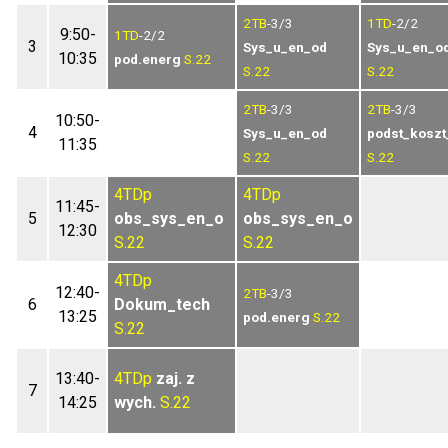
2TB
-3/3
1TD
-2/2
9:50-
1TD
-2/2
3
Sys_u_en_od
Sys_u_en_o
10:35
pod.energ
S.22
S.22
S.22
2TB
-3/3
2TB
-3/3
10:50-
4
Sys_u_en_od
podst_koszt
11:35
S.22
S.22
4TDp
4TDp
11:45-
5
obs_sys_en_o
obs_sys_en_o
12:30
S.22
S.22
4TDp
12:40-
2TB
-3/3
6
Dokum_tech
13:25
pod.energ
S.22
S.22
13:40-
4TDp
zaj. z
7
14:25
wych.
S.22