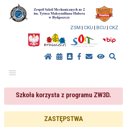
ZSM
|
CKU
|
BCU
|
CKZ
Pokaż / ukryj menu
Szkoła korzysta z programu ZW3D.
ZASTĘPSTWA