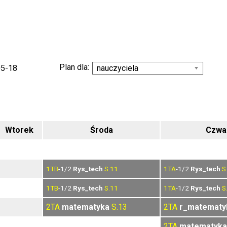
Plan dla:
05-18
nauczyciela
Wtorek
Środa
Czwa
1TB
-1/2
Rys_tech
S.11
1TA
-1/2
Rys_tech
S
1TB
-1/2
Rys_tech
S.11
1TA
-1/2
Rys_tech
S
2TA
matematyka
S.13
2TA
r_matematy
2TA
matematyka