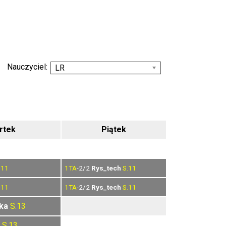
Nauczyciel:
LR
rtek
Piątek
.11
1TA
-2/2
Rys_tech
S.11
.11
1TA
-2/2
Rys_tech
S.11
ka
S.13
S.13