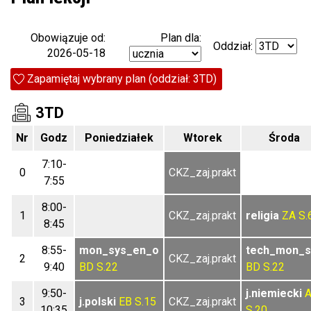
Plan dla:
Obowiązuje od:
Oddział:
2026-05-18
Zapamiętaj wybrany plan (oddział: 3TD)
3TD
Nr
Godz
Poniedziałek
Wtorek
Środa
7:10-
0
CKZ_zaj.prakt
7:55
8:00-
1
CKZ_zaj.prakt
religia
ZA
S.
8:45
8:55-
mon_sys_en_o
tech_mon_s
2
CKZ_zaj.prakt
9:40
BD
S.22
BD
S.22
9:50-
j.niemiecki
3
j.polski
EB
S.15
CKZ_zaj.prakt
10:35
S.20