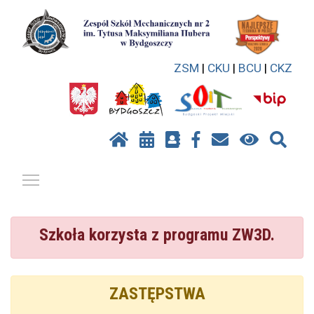
ZSM
|
CKU
|
BCU
|
CKZ
Pokaż / ukryj menu
Szkoła korzysta z programu ZW3D.
ZASTĘPSTWA