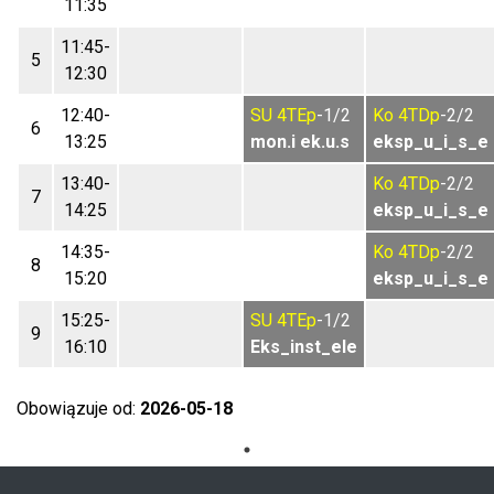
11:35
11:45-
5
12:30
12:40-
SU
4TEp
-1/2
Ko
4TDp
-2/2
6
13:25
mon.i ek.u.s
eksp_u_i_s_e
13:40-
Ko
4TDp
-2/2
7
14:25
eksp_u_i_s_e
14:35-
Ko
4TDp
-2/2
8
15:20
eksp_u_i_s_e
15:25-
SU
4TEp
-1/2
9
16:10
Eks_inst_ele
Obowiązuje od:
2026-05-18