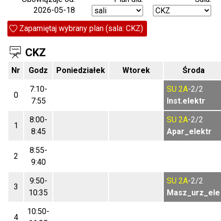
2026-05-18
Zapamiętaj wybrany plan (sala: CKZ)
CKZ
Nr
Godz
Poniedziałek
Wtorek
Środa
7:10-
SU
2A
-2/2
0
7:55
Inst.elektr
8:00-
SU
2A
-2/2
1
8:45
Apar_elektr
8:55-
2
9:40
9:50-
SU
2A
-2/2
3
10:35
Masz_urz_ele
10:50-
4