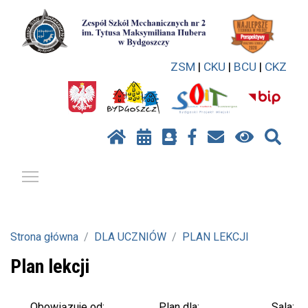
ZSM
|
CKU
|
BCU
|
CKZ
Pokaż / ukryj menu
Strona główna
DLA UCZNIÓW
PLAN LEKCJI
Plan lekcji
Plan dla:
Sala:
Obowiązuje od: