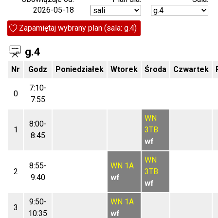
2026-05-18
Zapamiętaj wybrany plan (sala: g.4)
g.4
Nr
Godz
Poniedziałek
Wtorek
Środa
Czwartek
7:10-
0
7:55
WN
8:00-
1
3TB
8:45
wf
WN
8:55-
WN
1A
2
3TB
9:40
wf
wf
9:50-
WN
1A
3
10:35
wf