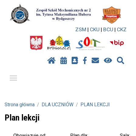
ZSM
|
CKU
|
BCU
|
CKZ
Pokaż / ukryj menu
Strona główna
DLA UCZNIÓW
PLAN LEKCJI
Plan lekcji
Plan dla:
Sala:
Obowiązuje od: