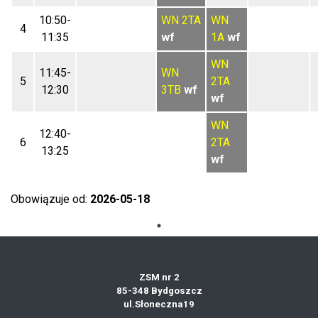
10:50-
WN
2TA
WN
4
11:35
wf
1A
wf
WN
11:45-
WN
5
2TA
12:30
3TB
wf
wf
WN
12:40-
6
2TA
13:25
wf
Obowiązuje od:
2026-05-18
ZSM nr 2
85-348 Bydgoszcz
ul.Słoneczna19