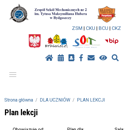
ZSM
|
CKU
|
BCU
|
CKZ
Pokaż / ukryj menu
Strona główna
DLA UCZNIÓW
PLAN LEKCJI
Plan lekcji
Plan dla:
Sala:
Obowiązuje od: