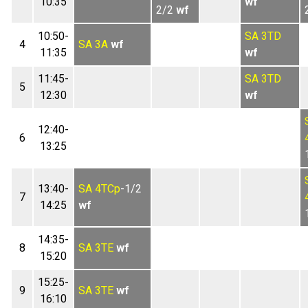
10:35
wf
2/2
wf
10:50-
SA
3TD
4
SA
3A
wf
11:35
wf
11:45-
SA
3TD
5
12:30
wf
12:40-
6
13:25
13:40-
SA
4TCp
-1/2
7
14:25
wf
14:35-
8
SA
3TE
wf
15:20
15:25-
9
SA
3TE
wf
16:10