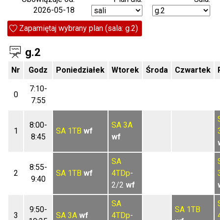
2026-05-18
Zapamiętaj wybrany plan (sala: g.2)
g.2
Nr
Godz
Poniedziałek
Wtorek
Środa
Czwartek
7:10-
0
7:55
8:00-
SA
3A
1
SA
1TB
wf
8:45
wf
SA
8:55-
2
SA
1TB
wf
4TDp
-
9:40
2/2
wf
SA
9:50-
SA
1TB
3
SA
3A
wf
4TDp
-