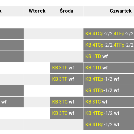
k
Wtorek
Środa
Czwartek
KB
4TCp
-2/2,
4TFp
-2/
KB
4TCp
-2/2,
4TFp
-2/
KB
1TD
wf
KB
3TF
wf
KB
1TD
wf
KB
3TF
wf
KB
4TEp
-1/2
wf
KB
4TEp
-1/2
wf
2
wf
KB
3TC
wf
KB
3TC
wf
KB
3TC
wf
KB
4TBp
-1/2
wf
KB
4TBp
-1/2
wf