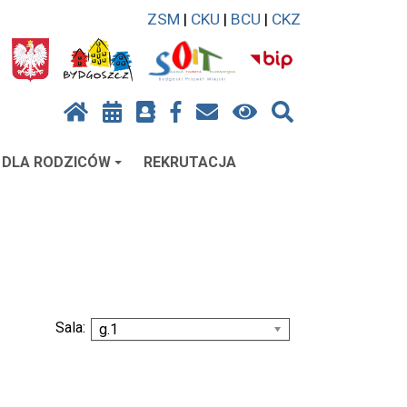
ZSM
|
CKU
|
BCU
|
CKZ
DLA RODZICÓW
REKRUTACJA
Sala:
g.1