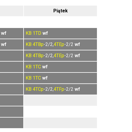
Piątek
2
wf
KB
1TD
wf
2
wf
KB
4TBp
-2/2,
4TEp
-2/2
wf
KB
4TBp
-2/2,
4TEp
-2/2
wf
KB
1TC
wf
KB
1TC
wf
KB
4TCp
-2/2,
4TFp
-2/2
wf