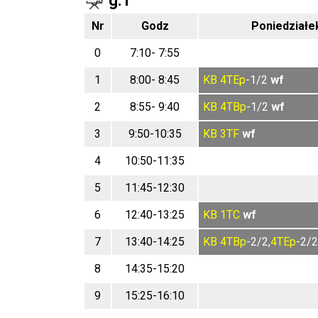
g.1
Nr
Godz
Poniedziałe
0
7:10- 7:55
1
8:00- 8:45
KB
4TEp
-1/2
wf
2
8:55- 9:40
KB
4TBp
-1/2
wf
3
9:50-10:35
KB
3TF
wf
4
10:50-11:35
5
11:45-12:30
6
12:40-13:25
KB
1TC
wf
7
13:40-14:25
KB
4TBp
-2/2,
4TEp
-2/
8
14:35-15:20
9
15:25-16:10