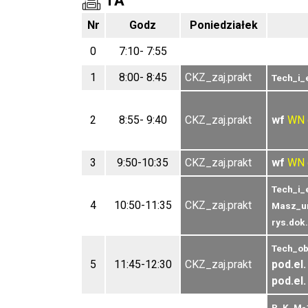
1A
Nr
Godz
Poniedziałek
0
7:10- 7:55
1
8:00- 8:45
CKZ_zaj.prakt
Tech_i_
2
8:55- 9:40
CKZ_zaj.prakt
wf
WN
3
9:50-10:35
CKZ_zaj.prakt
wf
WN
Tech_i_
4
10:50-11:35
CKZ_zaj.prakt
Masz_ur
rys.dok
Tech_ob
5
11:45-12:30
CKZ_zaj.prakt
pod.el. 
pod.el. 
P_K_M-