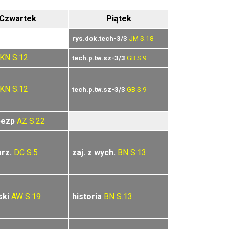
Czwartek
Piątek
rys.dok.tech-3/3
JM
S.18
KN
S.12
tech.p.tw.sz-3/3
GB
S.9
KN
S.12
tech.p.tw.sz-3/3
GB
S.9
bezp
AZ
S.22
arz.
DC
S.5
zaj. z wych.
BN
S.13
ski
AW
S.19
historia
BN
S.13