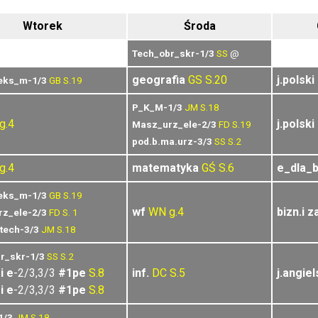
Wtorek
Środa
Tech_obr_skr-1/3
SS
@
geografia
GS
S.20
j.polski
eks_m-1/3
GB
S.19
P_K_M-1/3
JM
S.18
g.4
j.polski
Masz_urz_ele-2/3
FD
S.19
pod.b.ma.urz-3/3
SS
S.2
g.4
matematyka
GŚ
S.6
e_dla_
eks_m-1/3
GB
S.19
wf
WN
g.4
bizn.i z
z_ele-2/3
FD
S. 1
.tech-3/3
JM
S.18
r_skr-1/3
SS
S.2
i e
-2/3,3/3
#1pe
S.8
inf.
DC
S.5
j.angiel
i e
-2/3,3/3
#1pe
S.8
1/3
JM
S.18