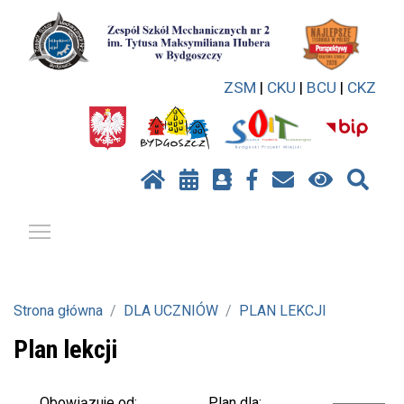
ZSM
|
CKU
|
BCU
|
CKZ
Pokaż / ukryj menu
Strona główna
DLA UCZNIÓW
PLAN LEKCJI
Plan lekcji
Plan dla:
Obowiązuje od: