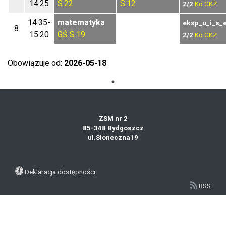
14:25
S.22
S.12
2/2
Ko
CKZ
14:35-
matematyka
eksp_u_i_s_
8
15:20
GŚ
S.19
2/2
Ko
CKZ
Obowiązuje od:
2026-05-18
ZSM nr 2
85-348 Bydgoszcz
ul.Słoneczna19
Deklaracja dostępności
RSS