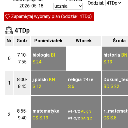
Oddział:
2026-05-18
Zapamiętaj wybrany plan (oddział: 4TDp)
4TDp
Nr
Godz
Poniedziałek
Wtorek
Środa
7:10-
biologia
BI
historia
BN
0
7:55
S.24
S.13
8:00-
j.polski
KN
religia
#4re
Dokum_te
1
8:45
S.12
S.6
BD
S.22
8:55-
matematyka
r_matemat
wf-1/2
AL
g.3
2
9:40
GŚ
S.19
GŚ
S.8
wf-2/2
SA
g.2