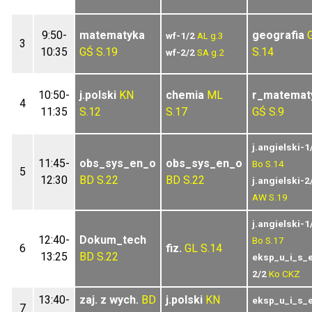
9:50-
matematyka
geografia
wf-1/2
AL
g.3
3
10:35
GŚ
S.19
S.14
wf-2/2
SA
g.2
10:50-
j.polski
KN
chemia
ML
r_matemat
4
11:35
S.12
S.17
GŚ
S.9
j.angielski-1
11:45-
obs_sys_en_o
obs_sys_en_o
Bo
S.14
5
12:30
BD
S.22
BD
S.22
j.angielski-2
AW
S.19
j.angielski-1
12:40-
Dokum_tech
Bo
S.17
6
fiz.
GL
S.14
13:25
BD
S.22
eksp_u_i_s_
2/2
Ko
CKZ
13:40-
zaj. z wych.
BD
j.polski
KN
eksp_u_i_s_
7