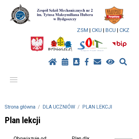
ZSM
|
CKU
|
BCU
|
CKZ
Pokaż / ukryj menu
Strona główna
DLA UCZNIÓW
PLAN LEKCJI
Plan lekcji
Plan dla:
Obowiązuje od: