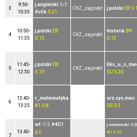
9:50-
j.angielski
-2/2
3
CKZ_zaj.prakt
j.polski
EB
S.
10:35
#cfA
S.21
10:50-
j.polski
EB
historia
BN
4
CKZ_zaj.prakt
11:35
S.15
S.13
11:45-
j.polski
EB
Eks_u_s_me
5
CKZ_zaj.prakt
12:30
S.15
SU
S.20
12:40-
r_matematyka
urz.sys.mec
6
13:25
A1
S.8
SS
S.2
wf
-1/2
#4C1
j.niemiecki-1/2
13:40-
g.2
AU
S.20
7