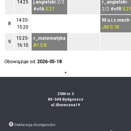
14:25
j.angielski
-2/2
r_angielski
-
#cfA
S.21
2/2
#cfR
S.2
14:35-
M.u.i.s.mech
8
15:20
JM
S.18
15:25-
r_matematyka
9
16:10
A1
S.8
Obowiązuje od:
2026-05-18
ZSM nr 2
85-348 Bydgoszcz
ul.Słoneczna19
Deklaracja dostępności