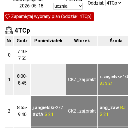
Oddział:
2026-05-18
Zapamiętaj wybrany plan (oddział: 4TCp)
4TCp
Nr
Godz
Poniedziałek
Wtorek
Środa
7:10-
0
7:55
8:00-
r_angielski-1/
1
CKZ_zaj.prakt
8:45
BJ
S.21
8:55-
j.angielski
-2/2
ang_zaw
BJ
2
CKZ_zaj.prakt
9:40
#cfA
S.21
S.21