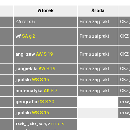
Wtorek
Środa
ZA rel s.6
Firma zaj prakt
CKZ_
0
0
wf
SA
g.2
Firma zaj prakt
CKZ_
0
ang_zaw
AW
S.19
Firma zaj prakt
CKZ_
j.angielski
AW
S.19
Firma zaj prakt
CKZ_
j.polski
WS
S.16
Firma zaj prakt
CKZ_
matematyka
AK
S.7
Firma zaj prakt
CKZ_
geografia
GS
S.20
Prac
j.polski
WS
S.16
Prac
Tech_i_eks_m-1/2
GB
S.19