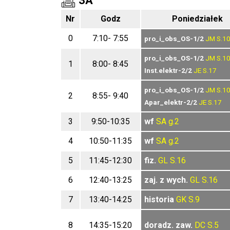
3A
Nr
Godz
Poniedziałek
0
7:10- 7:55
pro_i_obs_OS-1/2
JM
S.1
pro_i_obs_OS-1/2
JM
S.1
1
8:00- 8:45
Inst.elektr-2/2
JE
S.17
pro_i_obs_OS-1/2
JM
S.1
2
8:55- 9:40
Apar_elektr-2/2
JE
S.17
3
9:50-10:35
wf
SA
g.2
4
10:50-11:35
wf
SA
g.2
5
11:45-12:30
fiz.
GL
S.16
6
12:40-13:25
zaj. z wych.
GL
S.16
7
13:40-14:25
historia
GK
S.9
8
14:35-15:20
doradz. zaw.
DC
S.5