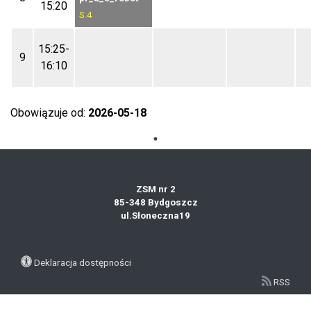
15:20
S.4
15:25-
9
16:10
Obowiązuje od:
2026-05-18
ZSM nr 2
85-348 Bydgoszcz
ul.Słoneczna19
Deklaracja dostępności
RSS