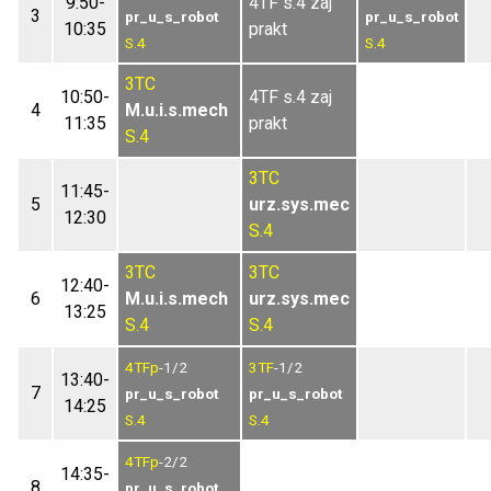
9:50-
4TF s.4 zaj
3
pr_u_s_robot
pr_u_s_robot
10:35
prakt
S.4
S.4
3TC
10:50-
4TF s.4 zaj
4
M.u.i.s.mech
11:35
prakt
S.4
3TC
11:45-
5
urz.sys.mec
12:30
S.4
3TC
3TC
12:40-
6
M.u.i.s.mech
urz.sys.mec
13:25
S.4
S.4
4TFp
-1/2
3TF
-1/2
13:40-
7
pr_u_s_robot
pr_u_s_robot
14:25
S.4
S.4
4TFp
-2/2
14:35-
8
pr_u_s_robot