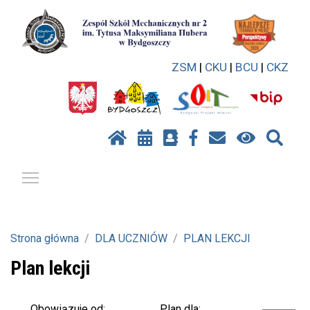
ZSM
|
CKU
|
BCU
|
CKZ
Pokaż / ukryj menu
Strona główna
DLA UCZNIÓW
PLAN LEKCJI
Plan lekcji
Plan dla:
Obowiązuje od: