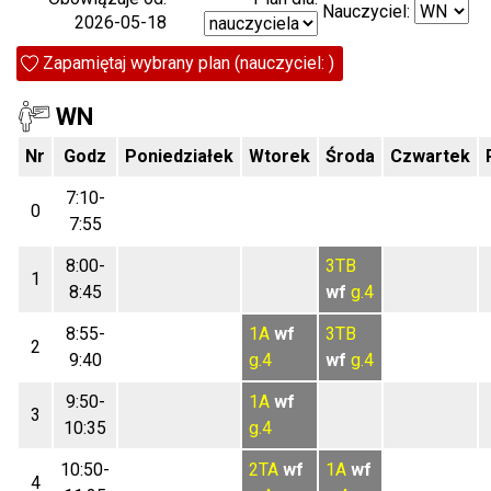
Nauczyciel:
2026-05-18
Zapamiętaj wybrany plan (nauczyciel: )
WN
Nr
Godz
Poniedziałek
Wtorek
Środa
Czwartek
7:10-
0
7:55
8:00-
3TB
1
8:45
wf
g.4
8:55-
1A
wf
3TB
2
9:40
g.4
wf
g.4
9:50-
1A
wf
3
10:35
g.4
10:50-
2TA
wf
1A
wf
4