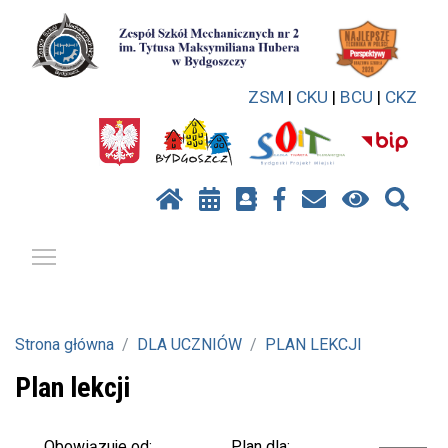
ZSM
|
CKU
|
BCU
|
CKZ
Pokaż / ukryj menu
Strona główna
DLA UCZNIÓW
PLAN LEKCJI
Plan lekcji
Plan dla:
Obowiązuje od: