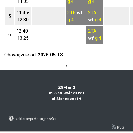
11:35
g.4
g.4
11:45-
3TB
wf
2TA
5
12:30
g.4
wf
g.4
12:40-
2TA
6
13:25
wf
g.4
Obowiązuje od:
2026-05-18
ZSM nr 2
85-348 Bydgoszcz
ul.Słoneczna19
Deklaracja dostępności
RSS