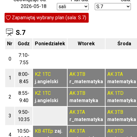
2026-05-18
Zapamiętaj wybrany plan (sala: S.7)
S.7
Nr
Godz
Poniedziałek
Wtorek
Środa
7:10-
0
7:55
8:00-
KŻ
1TC
AK
3TB
AK
3TA
1
8:45
j.angielski
r_matematyka
matematyka
8:55-
KŻ
1TC
AK
3TB
AK
1TD
2
9:40
j.angielski
matematyka
matematyka
9:50-
AK
3TA
AK
3TB
3
10:35
r_matematyka
matematyka
10:50-
KB
4TEp
zaj.
AK
3TA
AK
3TD
4