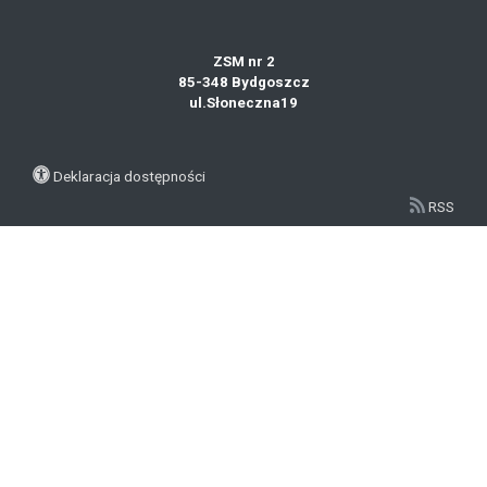
ZSM nr 2
85-348 Bydgoszcz
ul.Słoneczna19
Deklaracja dostępności
RSS