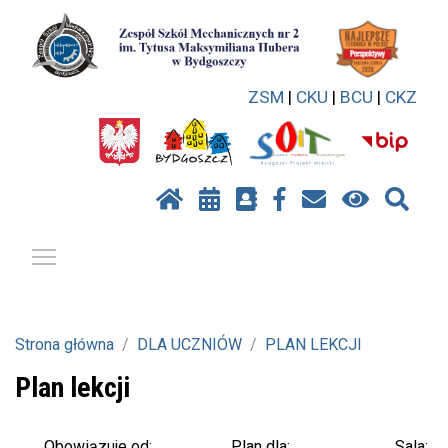
ZSM
|
CKU
|
BCU
|
CKZ
Pokaż / ukryj menu
Strona główna
DLA UCZNIÓW
PLAN LEKCJI
Plan lekcji
Plan dla:
Sala:
Obowiązuje od: