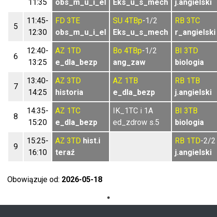
11:35
obs_m_u_i_el
Eks_u_s_mech
j.angielski
11:45-
FD
3TE
SU
4TBp
-1/2
RB
3TC
5
12:30
obs_m_u_i_el
Eks_u_s_mech
r_angielski
12:40-
AZ
1TD
Bo
4TBp
-1/2
BI
3TD
6
13:25
e_dla_bezp
ang_zaw
biologia
13:40-
AZ
3TD
AZ
1TB
RB
1TB
7
14:25
historia
e_dla_bezp
j.angielski
14:35-
AZ
1TC
IK_1TC i 1A
BI
3TB
8
15:20
e_dla_bezp
ed_zdrow s.5
biologia
15:25-
AZ
3TD
hist.i
RB
1TD
-2/2
9
16:10
teraź
j.angielski
Obowiązuje od:
2026-05-18