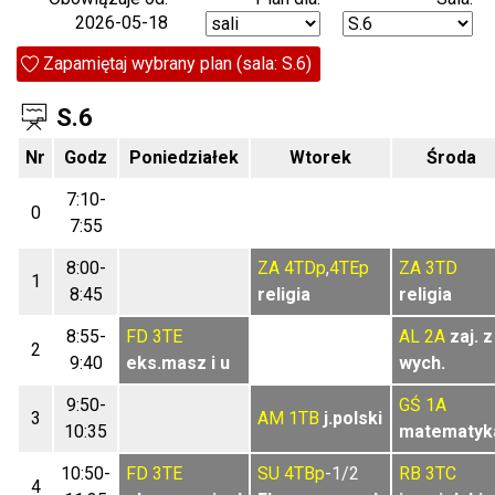
2026-05-18
Zapamiętaj wybrany plan (sala: S.6)
S.6
Nr
Godz
Poniedziałek
Wtorek
Środa
7:10-
0
7:55
8:00-
ZA
4TDp
,
4TEp
ZA
3TD
1
8:45
religia
religia
8:55-
FD
3TE
AL
2A
zaj. z
2
9:40
eks.masz i u
wych.
9:50-
GŚ
1A
3
AM
1TB
j.polski
10:35
matematyk
10:50-
FD
3TE
SU
4TBp
-1/2
RB
3TC
4