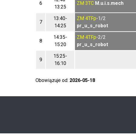
6
ZM
3TC
M.u.i.s.mech
13:25
13:40-
ZM
4TFp
-1/2
7
14:25
pr_u_s_robot
14:35-
ZM
4TFp
-2/2
8
15:20
pr_u_s_robot
15:25-
9
16:10
Obowiązuje od:
2026-05-18