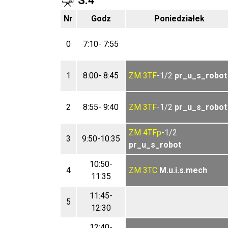
S.4
Nr
Godz
Poniedziałek
0
7:10- 7:55
1
8:00- 8:45
ZM
3TF
-1/2
pr_u_s_robot
2
8:55- 9:40
ZM
3TF
-1/2
pr_u_s_robot
ZM
4TFp
-1/2
3
9:50-10:35
pr_u_s_robot
10:50-
4
ZM
3TC
M.u.i.s.mech
11:35
11:45-
5
12:30
12:40-