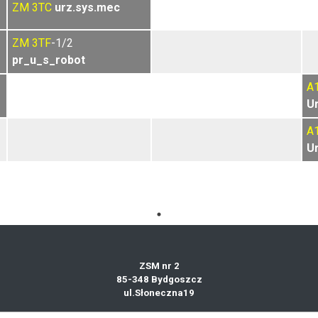
ZM
3TC
urz.sys.mec
ZM
3TF
-1/2
pr_u_s_robot
A
U
A
U
ZSM nr 2
85-348 Bydgoszcz
ul.Słoneczna19