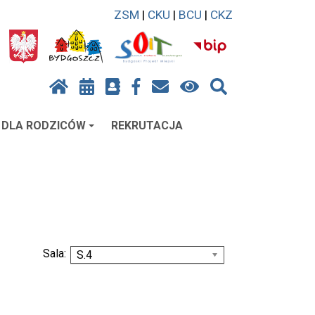
ZSM
|
CKU
|
BCU
|
CKZ
DLA RODZICÓW
REKRUTACJA
Sala:
S.4