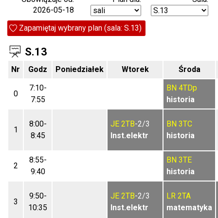
2026-05-18
Zapamiętaj wybrany plan (sala: S.13)
S.13
Nr
Godz
Poniedziałek
Wtorek
Środa
7:10-
BN
4TDp
0
7:55
historia
8:00-
JE
2TB
-2/3
BN
3TC
1
8:45
Inst.elektr
historia
8:55-
BN
3TE
2
9:40
historia
9:50-
JE
2TB
-2/3
LR
2TA
3
10:35
Inst.elektr
matematyka