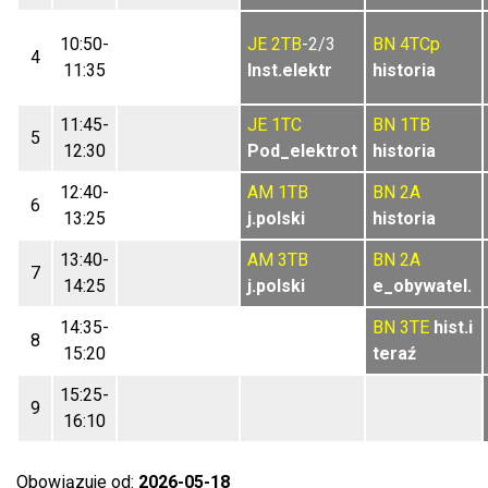
10:50-
JE
2TB
-2/3
BN
4TCp
4
11:35
Inst.elektr
historia
11:45-
JE
1TC
BN
1TB
5
12:30
Pod_elektrot
historia
12:40-
AM
1TB
BN
2A
6
13:25
j.polski
historia
13:40-
AM
3TB
BN
2A
7
14:25
j.polski
e_obywatel.
14:35-
BN
3TE
hist.i
8
15:20
teraź
15:25-
9
16:10
Obowiązuje od:
2026-05-18