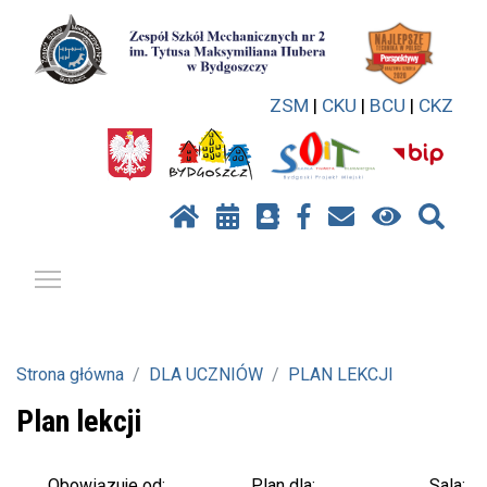
ZSM
|
CKU
|
BCU
|
CKZ
Pokaż / ukryj menu
Strona główna
DLA UCZNIÓW
PLAN LEKCJI
Plan lekcji
Plan dla:
Sala:
Obowiązuje od: