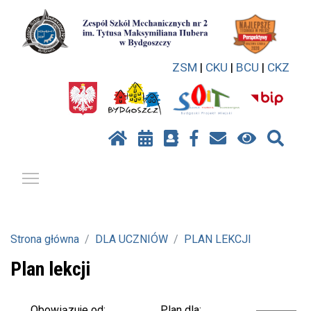
ZSM
|
CKU
|
BCU
|
CKZ
Pokaż / ukryj menu
Strona główna
DLA UCZNIÓW
PLAN LEKCJI
Plan lekcji
Plan dla:
Obowiązuje od: