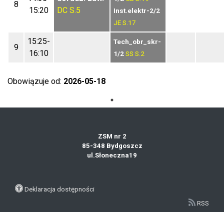
8
15:20
DC
S.5
Inst.elektr-2/2
JE
S.17
15:25-
Tech_obr_skr-
9
16:10
1/2
SS
S.2
Obowiązuje od:
2026-05-18
ZSM nr 2
85-348 Bydgoszcz
ul.Słoneczna19
Deklaracja dostępności
RSS