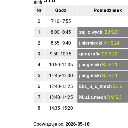
3TB
Nr
Godz
Poniedziałek
0
7:10- 7:55
1
8:00- 8:45
zaj. z wych.
BJ
S.21
2
8:55- 9:40
j.niemiecki
KH
S.24
3
9:50-10:35
geografia
GS
S.20
4
10:50-11:35
j.angielski
BJ
S.21
5
11:45-12:30
j.angielski
BJ
S.21
6
12:40-13:25
Eks_u_s_mech
SU
S. 1
7
13:40-14:25
M.u.i.s.mech
DM
S.3
8
14:35-15:20
Obowiązuje od:
2026-05-18