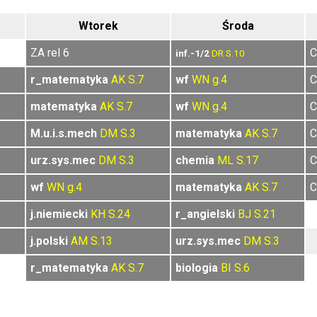
Wtorek
Środa
ZA rel 6
C
inf.-1/2
DR
S.10
r_matematyka
AK
S.7
wf
WN
g.4
C
matematyka
AK
S.7
wf
WN
g.4
C
M.u.i.s.mech
DM
S.3
matematyka
AK
S.7
C
urz.sys.mec
DM
S.3
chemia
ML
S.17
C
wf
WN
g.4
matematyka
AK
S.7
C
j.niemiecki
KH
S.24
r_angielski
BJ
S.21
j.polski
AM
S.13
urz.sys.mec
DM
S.3
r_matematyka
AK
S.7
biologia
BI
S.6