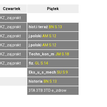
Czwartek
Piątek
KZ_zaj.prakt
KZ_zaj.prakt
hist.i teraź
BN
S.13
KZ_zaj.prakt
j.polski
AM
S.12
KZ_zaj.prakt
j.polski
AM
S.12
KZ_zaj.prakt
Techn_kon_m
JM
S.18
KZ_zaj.prakt
fiz.
GL
S.14
Eks_u_s_mech
SU
S.9
historia
BN
S.13
3TA 3TB 3TD e_zdrow