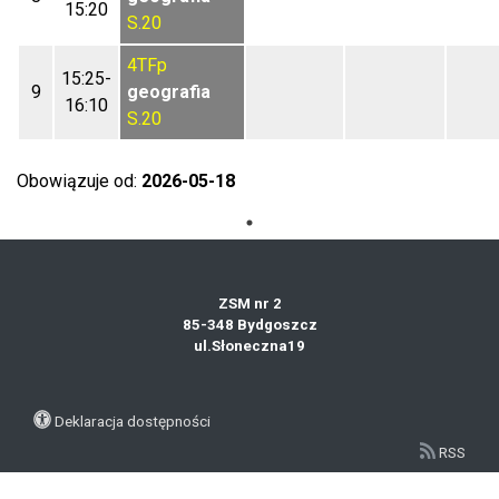
15:20
S.20
4TFp
15:25-
9
geografia
16:10
S.20
Obowiązuje od:
2026-05-18
ZSM nr 2
85-348 Bydgoszcz
ul.Słoneczna19
Deklaracja dostępności
RSS