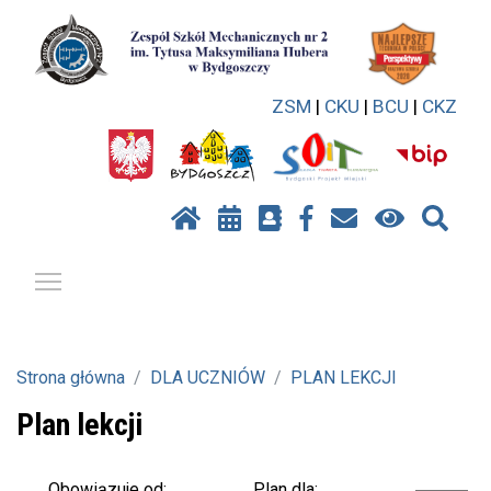
ZSM
|
CKU
|
BCU
|
CKZ
Pokaż / ukryj menu
Strona główna
DLA UCZNIÓW
PLAN LEKCJI
Plan lekcji
Plan dla:
Obowiązuje od: