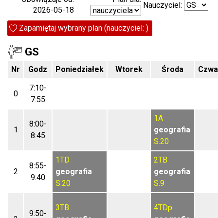
Nauczyciel:
2026-05-18
Zapamiętaj wybrany plan (nauczyciel: )
GS
Nr
Godz
Poniedziałek
Wtorek
Środa
Czwa
7:10-
0
7:55
1A
8:00-
1
geografia
8:45
S.20
1TD
2TB
8:55-
2
geografia
geografia
9:40
S.20
S.9
3TB
4TDp
9:50-