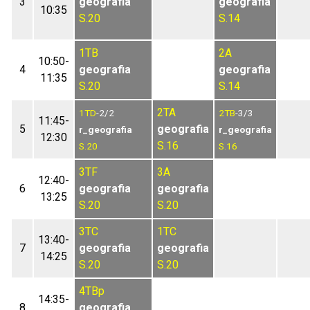
3
geografia
geografia
10:35
S.20
S.14
1TB
2A
10:50-
4
geografia
geografia
11:35
S.20
S.14
2TA
1TD
-2/2
2TB
-3/3
11:45-
5
geografia
r_geografia
r_geografia
12:30
S.16
S.20
S.16
3TF
3A
12:40-
6
geografia
geografia
13:25
S.20
S.20
3TC
1TC
13:40-
7
geografia
geografia
14:25
S.20
S.20
4TBp
14:35-
8
geografia