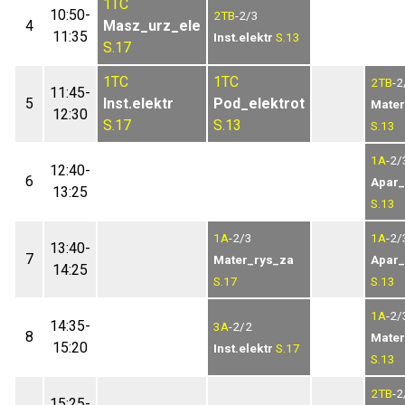
1TC
10:50-
2TB
-2/3
4
Masz_urz_ele
11:35
Inst.elektr
S.13
S.17
1TC
1TC
2TB
-2
11:45-
5
Inst.elektr
Pod_elektrot
Mater
12:30
S.17
S.13
S.13
1A
-2/
12:40-
6
Apar_
13:25
S.13
1A
-2/3
1A
-2/
13:40-
7
Mater_rys_za
Apar_
14:25
S.17
S.13
1A
-2/
14:35-
3A
-2/2
8
Mater
15:20
Inst.elektr
S.17
S.13
2TB
-2
15:25-