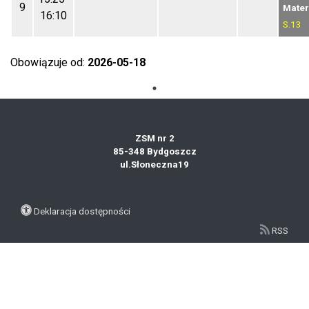
9
Mater
16:10
S.13
Obowiązuje od:
2026-05-18
ZSM nr 2
85-348 Bydgoszcz
ul.Słoneczna19
Deklaracja dostępności
RSS