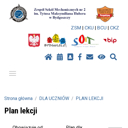
ZSM
|
CKU
|
BCU
|
CKZ
Pokaż / ukryj menu
Strona główna
DLA UCZNIÓW
PLAN LEKCJI
Plan lekcji
Plan dla:
Obowiązuje od: