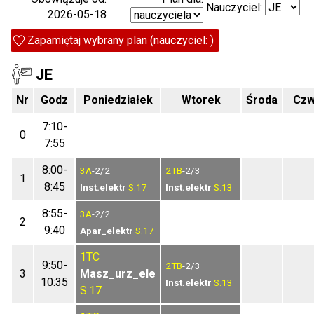
Nauczyciel:
2026-05-18
Zapamiętaj wybrany plan (nauczyciel: )
JE
Nr
Godz
Poniedziałek
Wtorek
Środa
Czw
7:10-
0
7:55
8:00-
3A
-2/2
2TB
-2/3
1
8:45
Inst.elektr
S.17
Inst.elektr
S.13
8:55-
3A
-2/2
2
9:40
Apar_elektr
S.17
1TC
9:50-
2TB
-2/3
3
Masz_urz_ele
10:35
Inst.elektr
S.13
S.17