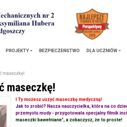
PROJEKTY
BEZPIECZEŃSTWO
DLA UCZNIÓW
yć maseczkę!
ć maseczkę!
I Ty możesz uszyć maseczkę medyczną!
J
ak to zrobić? Nasza nauczycielka, która na co dzie
przemysłu mody - przygotowała specjalny filmik in
maseczki bawełniane", a zobaczysz, że to proste!