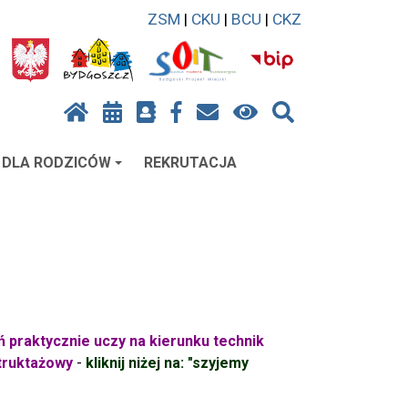
ZSM
|
CKU
|
BCU
|
CKZ
DLA RODZICÓW
REKRUTACJA
ń praktycznie uczy na kierunku technik
struktażowy
-
kliknij niżej na: "szyjemy