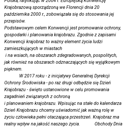
Polska, ratyfikując w 2004 r. Europejską Konwencję
Krajobrazową sporządzoną we Florencji dnia 20
października 2000 r., zobowiązała się do stosowania jej
przepisów.
Podstawowym celem Konwencji jest promowanie ochrony,
gospodarki i planowania krajobrazu. Zgodnie z zapisami
Konwencji krajobraz to ważny element życia ludzi
zamieszkujących w miastach
i na wsiach, na obszarach zdegradowanych, pospolitych,
jak również na obszarach odznaczających się wyjątkowym
pięknem.
W 2017 roku - z inicjatywy Generalnej Dyrekcji
Ochrony Środowiska - po raz drugi odbędzie się Dzień
Krajobrazu - święto ustanowione w celu promowania
zagadnień związanych z ochroną
i planowaniem krajobrazu. Wpisując na stałe do kalendarza
Dzień Krajobrazu chcemy uświadomić jak ważną rolę w
życiu człowieka pełni otaczająca przestrzeń. Krajobraz ma
realny wpływ na jakość naszego życia
.
Obchody Dnia