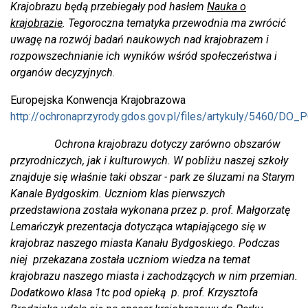
Krajobrazu będą przebiegały pod hasłem
Nauka o
krajobrazie
. Tegoroczna tematyka przewodnia ma zwrócić
uwagę na rozwój badań naukowych nad krajobrazem i
rozpowszechnianie ich wyników wśród społeczeństwa i
organów decyzyjnych
.
Europejska Konwencja Krajobrazowa
http://ochronaprzyrody.gdos.gov.pl/files/artykuly/5460/D
Ochrona krajobrazu dotyczy zarówno obszarów
przyrodniczych, jak i kulturowych. W pobliżu naszej szkoły
znajduje się właśnie taki obszar - park ze śluzami na Starym
Kanale Bydgoskim. Uczniom klas pierwszych
przedstawiona została wykonana przez p. prof. Małgorzatę
Lemańczyk prezentacja dotycząca wtapiającego się w
krajobraz naszego miasta Kanału Bydgoskiego. Podczas
niej przekazana została uczniom wiedza na temat
krajobrazu naszego miasta i zachodzących w nim przemian.
Dodatkowo klasa 1tc pod opieką p. prof. Krzysztofa