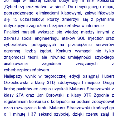
26 maja w naszej szkole odbył się III finał konkursu
„Cyberbezpieczeństwo w sieci”. Do decydującego etapu,
poprzedzonego eliminacjami klasowymi, zakwalifikowało
się 15 uczestników, którzy zmierzyli się z pytaniami
dotyczącymi zagrożeń i bezpieczeństwa w internecie.
Finaliści musieli wykazać się wiedzą między innymi z
zakresu social engineeringu, ataków SQL Injection oraz
cyberataków polegających na przeciążaniu serwerów
ogromną liczbą żądań. Konkurs wymagał nie tylko
znajomości teorii, ale również umiejętności szybkiego
analizowania zagadnień związanych z
cyberbezpieczeństwem.
Najlepszy wynik w tegorocznej edycji osiągnął Hubert
Orzechowski z klasy 3TD, zdobywając I miejsce. Drugą
liczbę punktów ex aequo uzyskali Mateusz Straszewski z
klasy 2TA oraz Jan Borowski z klasy 3TF. Zgodnie z
regulaminem konkursu o kolejności na podium zdecydował
czas rozwiązania testu. Mateusz Straszewski ukończył go
o 1 minutę i 37 sekund szybciej, dzięki czemu zajął II