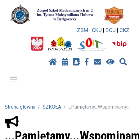
ZSM
|
CKU
|
BCU
|
CKZ
Pokaż / ukryj menu
Strona główna
SZKOŁA
...Pamiętamy...Wspominamy...
...Pamiętamy...Wspominam