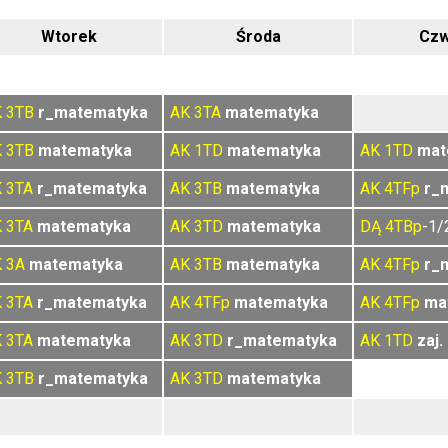
Wtorek
Środa
Czw
K
3TB
r_matematyka
AK
3TA
matematyka
K
3TB
matematyka
AK
1TD
matematyka
AK
1TD
mat
K
3TA
r_matematyka
AK
3TB
matematyka
AK
4TFp
r_
K
3TA
matematyka
AK
3TD
matematyka
DĄ
4TBp
-1
K
3A
matematyka
AK
3TB
matematyka
AK
4TFp
r_
K
3TA
r_matematyka
AK
4TFp
matematyka
AK
4TFp
ma
K
3TA
matematyka
AK
3TD
r_matematyka
AK
1TD
zaj.
K
3TB
r_matematyka
AK
3TD
matematyka