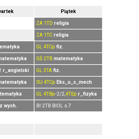
artek
Piątek
ZA
1TD
religia
ZA
1TC
religia
ematyka
GL
4TCp
fiz.
matematyka
GŚ
2TB
matematyka
/2
r_angielski
GL
3TA
fiz.
matematyka
SU
4TCp
Eks_u_s_mech
tematyka
GL
4TBp
-2/2,
4TEp
r_fizyka
 z wych.
BI 2TB BIOL s.7