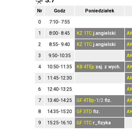
S.7
Nr
Godz
Poniedziałek
0
7:10- 7:55
1
8:00- 8:45
KŻ
1TC
j.angielski
A
2
8:55- 9:40
KŻ
1TC
j.angielski
A
3
9:50-10:35
A
4
10:50-11:35
KB
4TEp
zaj. z wych.
A
5
11:45-12:30
A
6
12:40-13:25
A
7
13:40-14:25
GF
4TBp
-1/2
fiz.
A
8
14:35-15:20
GF
3TD
fiz.
A
9
15:25-16:10
GF
1TC
r_fizyka