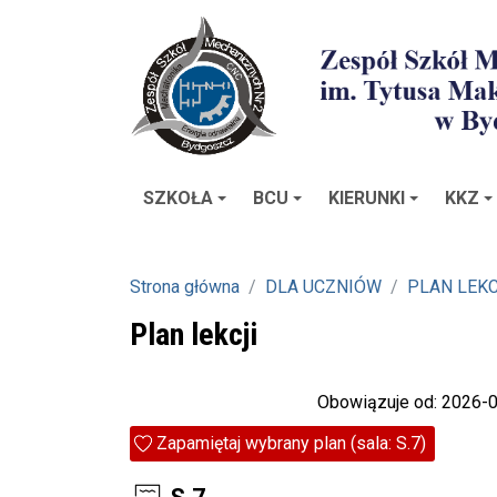
SZKOŁA
BCU
KIERUNKI
KKZ
Strona główna
DLA UCZNIÓW
PLAN LEKC
Plan lekcji
Obowiązuje od: 2026-
Zapamiętaj wybrany plan (sala: S.7)