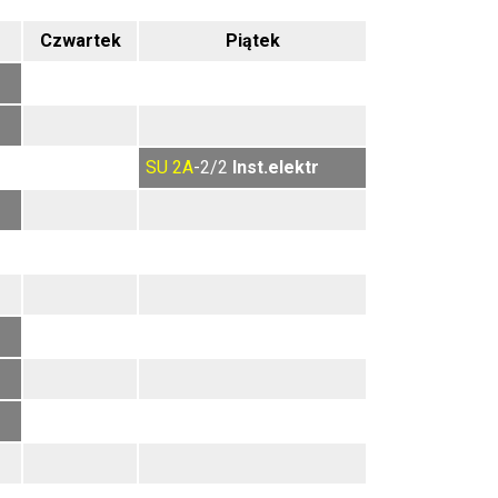
Czwartek
Piątek
SU
2A
-2/2
Inst.elektr