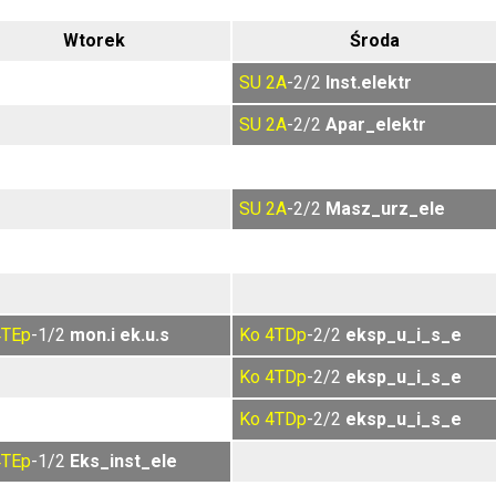
Wtorek
Środa
SU
2A
-2/2
Inst.elektr
SU
2A
-2/2
Apar_elektr
SU
2A
-2/2
Masz_urz_ele
4TEp
-1/2
mon.i ek.u.s
Ko
4TDp
-2/2
eksp_u_i_s_e
Ko
4TDp
-2/2
eksp_u_i_s_e
Ko
4TDp
-2/2
eksp_u_i_s_e
4TEp
-1/2
Eks_inst_ele