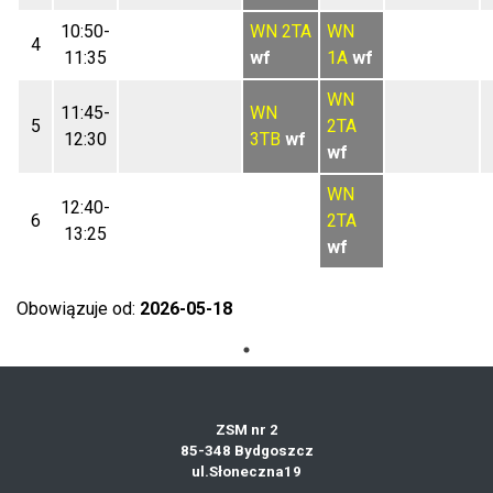
10:50-
WN
2TA
WN
4
11:35
wf
1A
wf
WN
11:45-
WN
5
2TA
12:30
3TB
wf
wf
WN
12:40-
6
2TA
13:25
wf
Obowiązuje od:
2026-05-18
ZSM nr 2
85-348 Bydgoszcz
ul.Słoneczna19