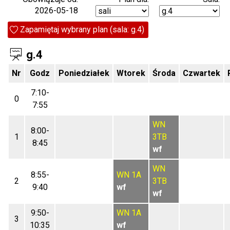
2026-05-18
Zapamiętaj wybrany plan (sala: g.4)
g.4
Nr
Godz
Poniedziałek
Wtorek
Środa
Czwartek
7:10-
0
7:55
WN
8:00-
1
3TB
8:45
wf
WN
8:55-
WN
1A
2
3TB
9:40
wf
wf
9:50-
WN
1A
3
10:35
wf