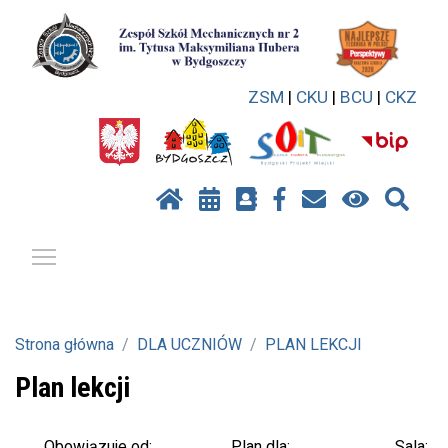
ZSM
|
CKU
|
BCU
|
CKZ
Pokaż / ukryj menu
Strona główna
DLA UCZNIÓW
PLAN LEKCJI
Plan lekcji
Plan dla:
Sala:
Obowiązuje od: