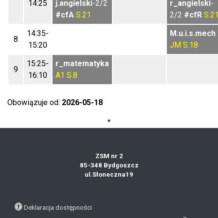
14:25
j.angielski
-2/2
r_angielski
-
#cfA
S.21
2/2
#cfR
S.2
14:35-
M.u.i.s.mech
8
15:20
JM
S.18
15:25-
r_matematyka
9
16:10
A1
S.8
Obowiązuje od:
2026-05-18
ZSM nr 2
85-348 Bydgoszcz
ul.Słoneczna19
Deklaracja dostępności