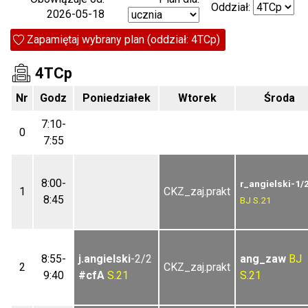
Oddział:
2026-05-18
Zapamiętaj wybrany plan (oddział: 4TCp)
4TCp
Nr
Godz
Poniedziałek
Wtorek
Środa
7:10-
0
7:55
8:00-
r_angielski-1/
1
CKZ_zaj.prakt
8:45
BJ
S.21
8:55-
j.angielski
-2/2
ang_zaw
BJ
2
CKZ_zaj.prakt
9:40
#cfA
S.21
S.21