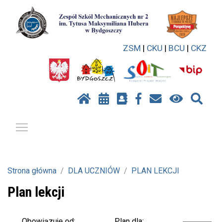
ZSM
|
CKU
|
BCU
|
CKZ
Pokaż / ukryj menu
Strona główna
DLA UCZNIÓW
PLAN LEKCJI
Plan lekcji
Plan dla:
Obowiązuje od: