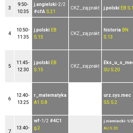
9:50-
j.angielski
-2/2
3
CKZ_zaj.prakt
j.polski
EB
S.
10:35
#cfA
S.21
10:50-
j.polski
EB
historia
BN
4
CKZ_zaj.prakt
11:35
S.15
S.13
11:45-
j.polski
EB
Eks_u_s_me
5
CKZ_zaj.prakt
12:30
S.15
SU
S.20
12:40-
r_matematyka
urz.sys.mec
6
13:25
A1
S.8
SS
S.2
wf
-1/2
#4C1
j.niemiecki-1/2
13:40-
g.2
AU
S.20
7