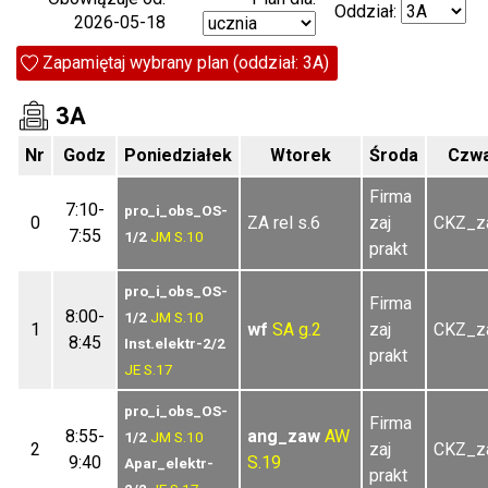
Oddział:
2026-05-18
Zapamiętaj wybrany plan (oddział: 3A)
3A
Nr
Godz
Poniedziałek
Wtorek
Środa
Czwa
Firma
7:10-
pro_i_obs_OS-
0
ZA rel s.6
zaj
CKZ_za
7:55
1/2
JM
S.10
prakt
pro_i_obs_OS-
Firma
8:00-
1/2
JM
S.10
1
wf
SA
g.2
zaj
CKZ_za
8:45
Inst.elektr-2/2
prakt
JE
S.17
pro_i_obs_OS-
Firma
8:55-
ang_zaw
AW
1/2
JM
S.10
2
zaj
CKZ_za
9:40
S.19
Apar_elektr-
prakt