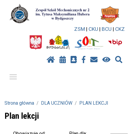
ZSM
|
CKU
|
BCU
|
CKZ
Pokaż / ukryj menu
Strona główna
DLA UCZNIÓW
PLAN LEKCJI
Plan lekcji
Plan dla:
Obowiązuje od: