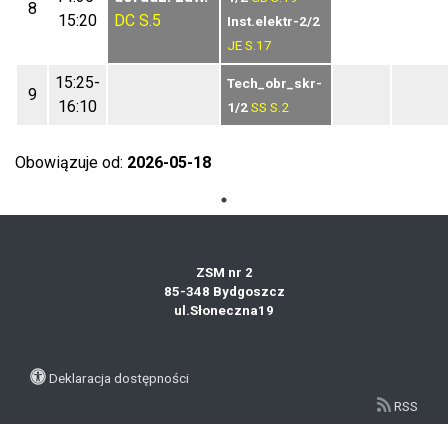
8
15:20
DC
S.5
Inst.elektr-2/2
JE
S.17
15:25-
Tech_obr_skr-
9
16:10
1/2
SS
S.2
Obowiązuje od:
2026-05-18
ZSM nr 2
85-348 Bydgoszcz
ul.Słoneczna19
Deklaracja dostępności
RSS